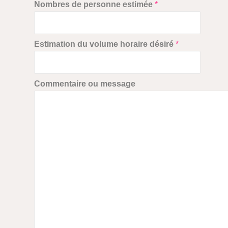
E
Nombres de personne estimée
*
-
m
a
i
Estimation du volume horaire désiré
*
l
e
s
t
Commentaire ou message
i
m
é
e
m
e
s
s
a
g
e