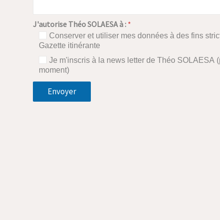
J'autorise Théo SOLAESA à :
*
Conserver et utiliser mes données à des fins stric
Gazette itinérante
C
Je m'inscris à la news letter de Théo SOLAESA (p
a
moment)
s
e
Envoyer
s
à
c
o
c
h
e
r