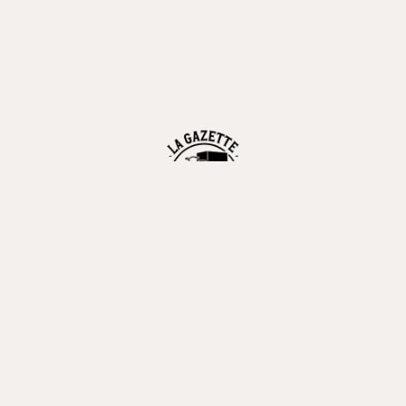
Contactez la Gazette Itinérante !
projet à soumettre ? n'hésitez pas à utiliser
le formulaire de contact
pou
Formulaire de contact