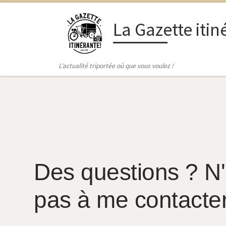
Passer au contenu
La Gazette itin
L’actualité triportée où que vous voulez !
Des questions ? N'
pas à me contacte